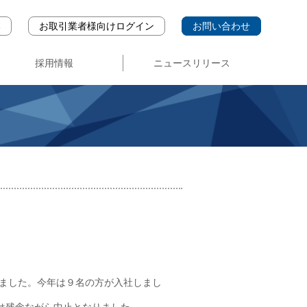
み
お取引業者様向けログイン
お問い合わせ
採用情報
ニュースリリース
中途・パート採用
募集要項
新卒採用
れました。今年は９名の方が入社しまし