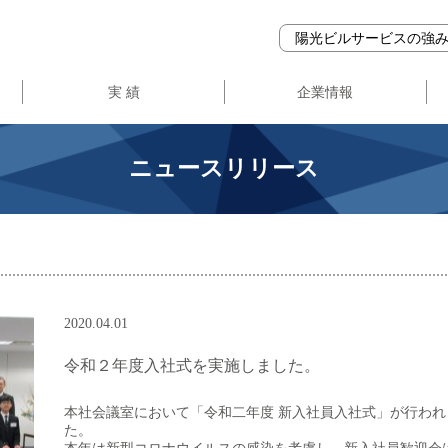
陽光ビルサービスの強
実 績
企業情報
事業登録・ガバナンス
会社概要
企業理念
ニュースリリース
2020.04.01
令和２年度入社式を実施しました。
本社会議室において「令和二年度 新入社員入社式」が行わ
た。