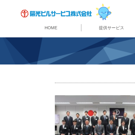
HOME
提供サービス
警備・セキュリティ事業
陽光ビルサービスの強み
ビルマネジメント事業
マンション管理事業
リニューアル事業
指定管理者