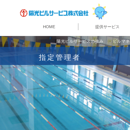
HOME
提供サービス
警備・セキュリティ事業
陽光ビルサービスの強み
ビルマネジメント事業
マンション管理事業
リニューアル事業
指定管理者
陽光ビルサービスの強み
ビルマネ
指定管理者