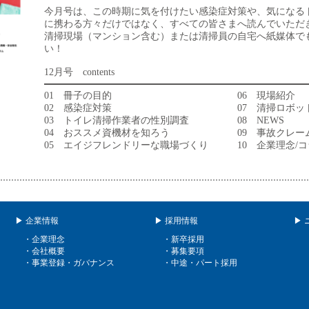
今月号は、この時期に気を付けたい感染症対策や、気になる
に携わる方々だけではなく、すべての皆さまへ読んでいただ
清掃現場（マンション含む）または清掃員の自宅へ紙媒体で
い！
12月号 contents
01 冊子の目的 06 現場紹介
02 感染症対策 07 清掃ロボッ
03 トイレ清掃作業者の性別調査 08 NEWS
04 おススメ資機材を知ろう 09 事故クレーム
05 エイジフレンドリーな職場づくり 10 企業理念/コ
▶ 企業情報
▶ 採用情報
▶ 
・企業理念
・新卒採用
・会社概要
・募集要項
・事業登録・ガバナンス
・中途・パート採用