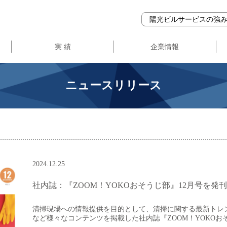
陽光ビルサービスの強
実 績
企業情報
事業登録・ガバナンス
会社概要
企業理念
ニュースリリース
2024.12.25
社内誌：『ZOOM！YOKOおそうじ部』12月号を発
清掃現場への情報提供を目的として、清掃に関する最新トレ
など様々なコンテンツを掲載した社内誌『ZOOM！YOKOお