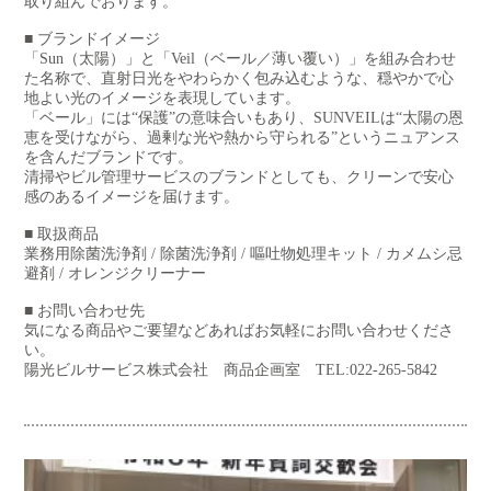
取り組んでおります。
■ ブランドイメージ
「Sun（太陽）」と「Veil（ベール／薄い覆い）」を組み合わせ
た名称で、直射日光をやわらかく包み込むような、穏やかで心
地よい光のイメージを表現しています。
「ベール」には“保護”の意味合いもあり、SUNVEILは“太陽の恩
恵を受けながら、過剰な光や熱から守られる”というニュアンス
を含んだブランドです。
清掃やビル管理サービスのブランドとしても、クリーンで安心
感のあるイメージを届けます。
■ 取扱商品
業務用除菌洗浄剤 / 除菌洗浄剤 / 嘔吐物処理キット / カメムシ忌
避剤 / オレンジクリーナー
■ お問い合わせ先
気になる商品やご要望などあればお気軽にお問い合わせくださ
い。
陽光ビルサービス株式会社 商品企画室 TEL:022-265-5842