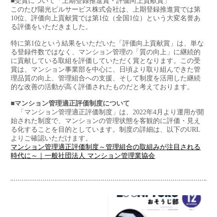
■受賞について「上期登録推進賞・評価向上貢献賞」
このたび陽光ビルサービス株式会社は、上期登録推進賞では第
10位、評価向上貢献賞では第1位（全国1位）という大変名誉あ
る評価をいただきました。
特に第1位という結果をいただいた「評価向上貢献賞」は、単な
る登録件数ではなく、マンション管理の「質の向上」に継続的
に貢献している取組を評価していただく賞となります。この受
賞は、マンション事業部を中心に、日頃より取り組んできた管
理品質の向上、管理組合への支援、そして制度を活用した継続
的な改善の活動が高く評価されたものだと考えております。
■マンション管理適正評価制度について
「マンション管理適正評価制度」は、2022年4月より運用が開
始された制度で、マンションの管理状態を客観的に評価・見え
る化することを目的としています。制度の詳細は、以下のURL
よりご確認いただけます。
マンション管理適正評価制度～管理組合の取組みが注目される
時代に～｜一般社団法人 マンション管理業協会