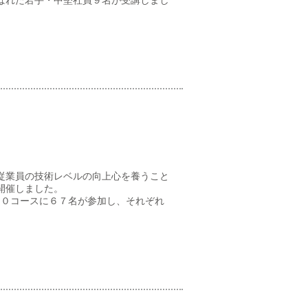
ばれた若手・中堅社員９名が受講しまし
従業員の技術レベルの向上心を養うこと
開催しました。
門１０コースに６７名が参加し、それぞれ