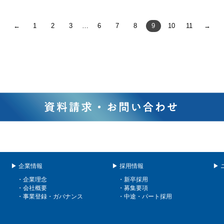
←
1
2
3
…
6
7
8
9
10
11
→
▶ 企業情報
▶ 採用情報
▶ 
・企業理念
・新卒採用
・会社概要
・募集要項
・事業登録・ガバナンス
・中途・パート採用