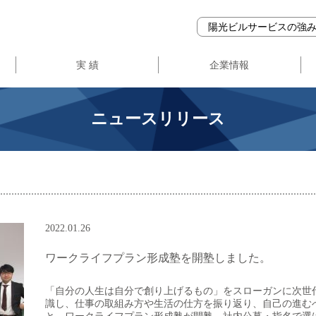
陽光ビルサービスの強
実 績
企業情報
事業登録・ガバナンス
会社概要
企業理念
ニュースリリース
2022.01.26
ワークライフプラン形成塾を開塾しました。
「自分の人生は自分で創り上げるもの」をスローガンに次世
識し、仕事の取組み方や生活の仕方を振り返り、自己の進む