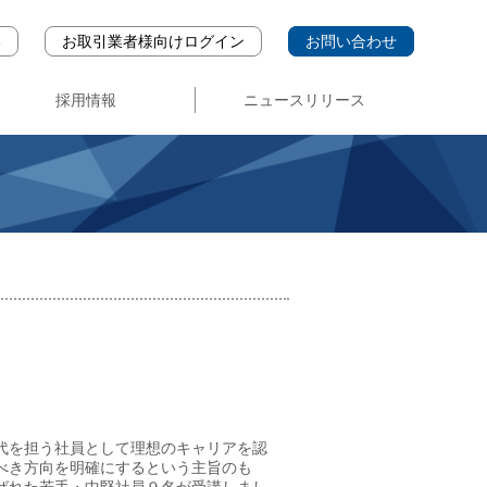
み
お取引業者様向けログイン
お問い合わせ
採用情報
ニュースリリース
中途・パート採用
募集要項
新卒採用
代を担う社員として理想のキャリアを認
べき方向を明確にするという主旨のも